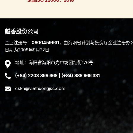
见面ISO 22000：2018
越香股份公司
企
业注册号：
0800459931
，由海阳省
计划与投资厅企业注册办
日期为
2008
年
9
月
22
日
地址：海阳省海阳市光中坊
团结街
176
号
(+84) 2203 868 668
|
(+84) 888 666 331
cskh@viethuongjsc.com