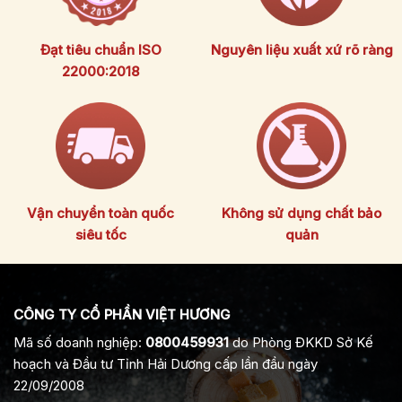
Đạt tiêu chuẩn ISO
Nguyên liệu xuất xứ rõ ràng
22000:2018
Vận chuyển toàn quốc
Không sử dụng chất bảo
siêu tốc
quản
CÔNG TY CỔ PHẦN VIỆT HƯƠNG
Mã số doanh nghiệp:
0800459931
do Phòng ĐKKD Sở Kế
hoạch và Đầu tư Tỉnh Hải Dương cấp lần đầu ngày
22/09/2008