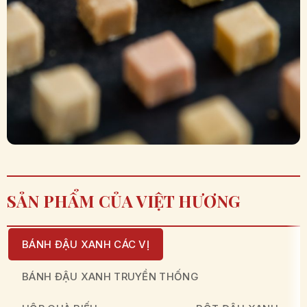
SẢN PHẨM CỦA VIỆT HƯƠNG
BÁNH ĐẬU XANH CÁC VỊ
BÁNH ĐẬU XANH TRUYỀN THỐNG