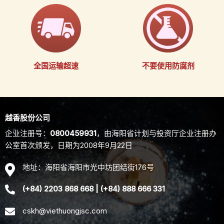
全国运输超速
不要使用防腐剂
越香股份公司
企
业注册号：
0800459931
，由海阳省
计划与投资厅企业注册办
公室首次颁发，日期为
2008
年
9
月
22
日
地址：海阳省海阳市光中坊
团结街
176
号
(+84) 2203 868 668
|
(+84) 888 666 331
cskh@viethuongjsc.com