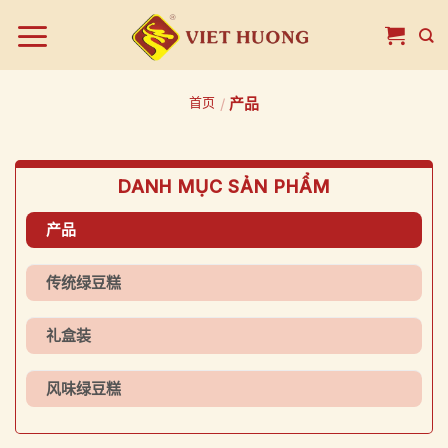
跳
到
内
容
首页
/
产品
DANH MỤC SẢN PHẨM
产品
传统绿豆糕
礼盒装
风味绿豆糕