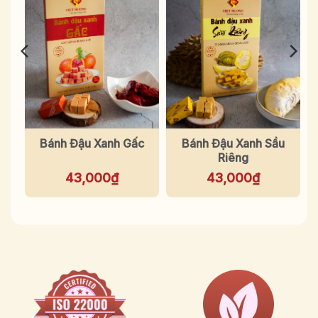
ền
Bánh Đậu Xanh Gấc
Bánh Đậu Xanh Sầu
)
Riêng
43,000
₫
43,000
₫