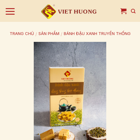
Bỏ
qua
nội
dung
TRANG CHỦ
/
SẢN PHẨM
/
BÁNH ĐẬU XANH TRUYỀN THỐNG