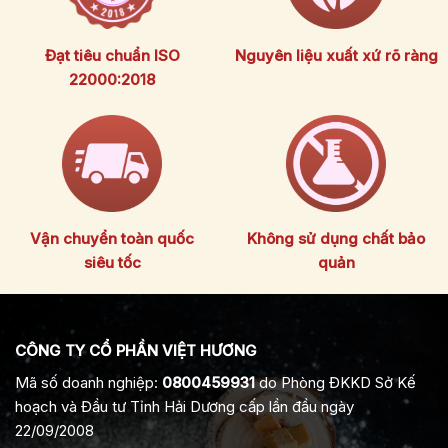
Đạt tiêu chuẩn ISO
Nguyên liệu xuất xứ rõ ràng
22000:2018
Vận chuyển toàn quốc
Không sử dụng chất bảo
siêu tốc
quản
CÔNG TY CỔ PHẦN VIỆT HƯƠNG
Mã số doanh nghiệp:
0800459931
do Phòng ĐKKD Sở Kế
hoạch và Đầu tư Tỉnh Hải Dương cấp lần đầu ngày
22/09/2008