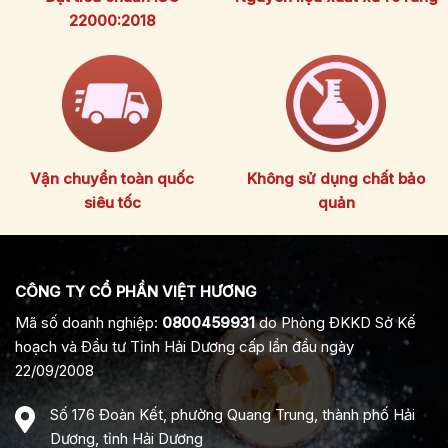
22000:2018
Vận chuyển toàn quốc
Không sử dụng chất bảo
siêu tốc
quản
CÔNG TY CỔ PHẦN VIỆT HƯƠNG
Mã số doanh nghiệp:
0800459931
do Phòng ĐKKD Sở Kế
hoạch và Đầu tư Tỉnh Hải Dương cấp lần đầu ngày
22/09/2008
Số 176 Đoàn Kết, phường Quang Trung, thành phố Hải
Dương, tỉnh Hải Dương