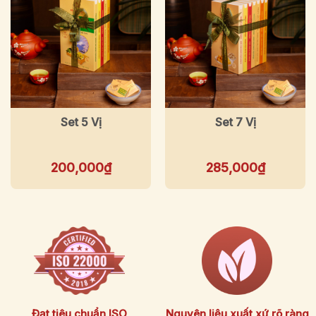
Set 5 Vị
Set 7 Vị
200,000
₫
285,000
₫
Đạt tiêu chuẩn ISO
Nguyên liệu xuất xứ rõ ràng