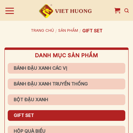
Bỏ
qua
nội
dung
TRANG CHỦ
/
SẢN PHẨM
/
GIFT SET
DANH MỤC SẢN PHẨM
BÁNH ĐẬU XANH CÁC VỊ
BÁNH ĐẬU XANH TRUYỀN THỐNG
BỘT ĐẬU XANH
GIFT SET
HỘP QUÀ BIẾU