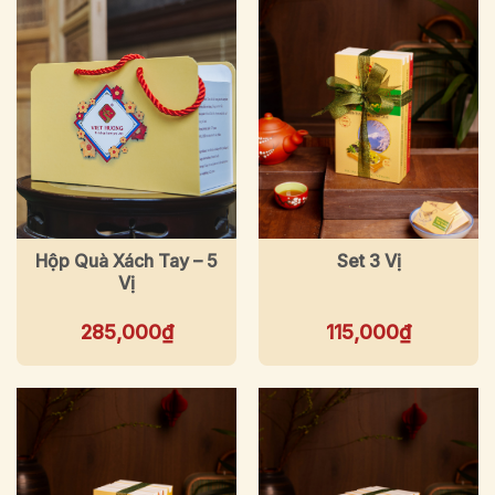
Hộp Quà Xách Tay – 5
Set 3 Vị
Vị
285,000
₫
115,000
₫